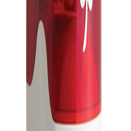
yönlü shut-of valf ¼ Kaçak su kesici
Teklif Al