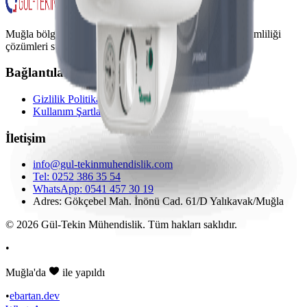
Muğla bölgesinde mekanik tesisat sistemleri ve enerji verimliliği
çözümleri sunuyoruz.
Bağlantılar
Gizlilik Politikası
Kullanım Şartları
İletişim
info@gul-tekinmuhendislik.com
Tel:
0252 386 35 54
WhatsApp:
0541 457 30 19
Adres: Gökçebel Mah. İnönü Cad. 61/D Yalıkavak/Muğla
©
2026
Gül-Tekin Mühendislik. Tüm hakları saklıdır.
•
Muğla'da
ile yapıldı
•
ebartan.dev