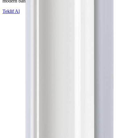
modern banyolara estetik bir görünüm kazandırır.
Teklif Al