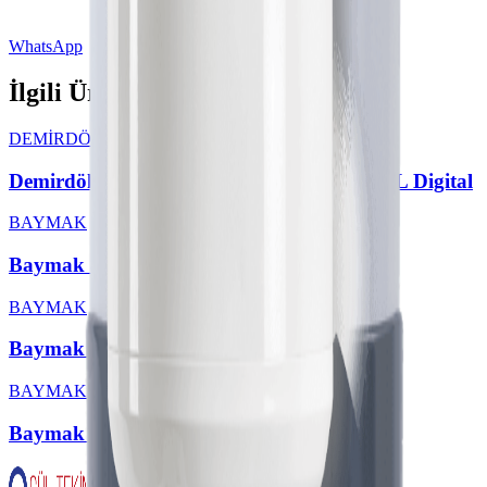
WhatsApp
İlgili Ürünler
DEMİRDÖKÜM
Demirdöküm DT4 Premium Termosifon 80L Digital
BAYMAK
Baymak 80 LT Aqua Konfor Termosifon
BAYMAK
Baymak 100 LT Aqua Konfor Termosifon
BAYMAK
Baymak Aqua Konfor 65 LT Termosifon