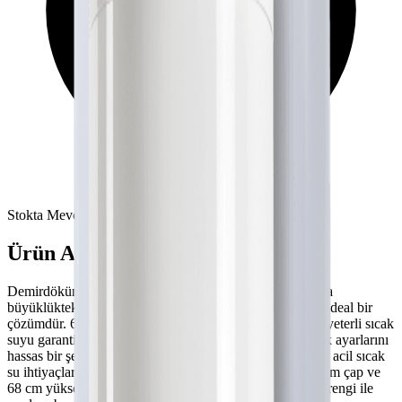
Stokta Mevcut
Ürün Açıklaması
Demirdöküm DT4 Premium Termosifon 65L Digital, orta
büyüklükteki ailelerin sıcak su ihtiyacını karşılamak için ideal bir
çözümdür. 65 litre su kapasitesi ile 3-4 kişilik aileler için yeterli sıcak
suyu garanti eder. Dijital kontrol paneli sayesinde sıcaklık ayarlarını
hassas bir şekilde yapabilirsiniz. Turbo ısıtma fonksiyonu acil sıcak
su ihtiyaçlarında devreye girer. Kompakt tasarımı ile 44 cm çap ve
68 cm yükseklik ölçüleri, montaj kolaylığı sağlar. Beyaz rengi ile